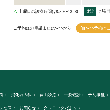
水曜
土曜日の診療時間は8:30〜12:00
休診
ご予約はお電話またはWebから
Web予約は
科
消化器内科
自由診療
一般健診
予防接種
クセス
お知らせ
クリニックだより