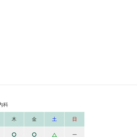
内科
木
金
土
日
ー