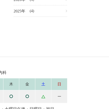
(4)
2025
内科
木
金
土
日
ー