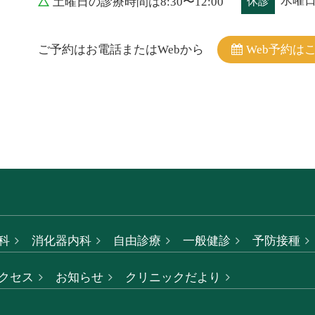
水曜
土曜日の診療時間は8:30〜12:00
休診
ご予約はお電話またはWebから
Web予約は
科
消化器内科
自由診療
一般健診
予防接種
クセス
お知らせ
クリニックだより